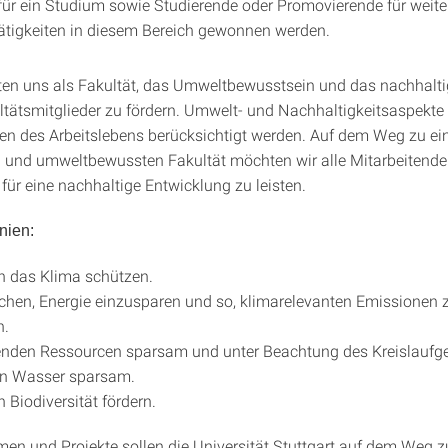
für ein Studium sowie Studierende oder Promovierende für weite
tigkeiten in diesem Bereich gewonnen werden.
hten uns als Fakultät, das Umweltbewusstsein und das nachhalt
ltätsmitglieder zu fördern. Umwelt- und Nachhaltigkeitsaspekte 
hen des Arbeitslebens berücksichtigt werden. Auf dem Weg zu ei
 und umweltbewussten Fakultät möchten wir alle Mitarbeitende
 für eine nachhaltige Entwicklung zu leisten.
nien:
n das Klima schützen.
chen, Energie einzusparen und so, klimarelevanten Emissionen 
n.
enden Ressourcen sparsam und unter Beachtung des Kreislaufg
en Wasser sparsam.
 Biodiversität fördern.
n und Projekte sollen die Universität Stuttgart auf dem Weg z