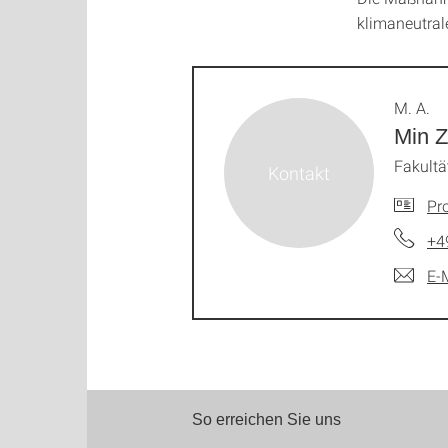
klimaneutral
M. A.
Min 
Fakultä
Pro
+4
E-
So erreichen Sie uns