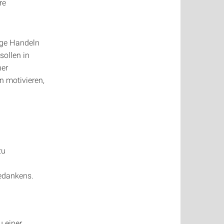
re
ige Handeln
sollen in
ner
n motivieren,
zu
edankens.
u einer