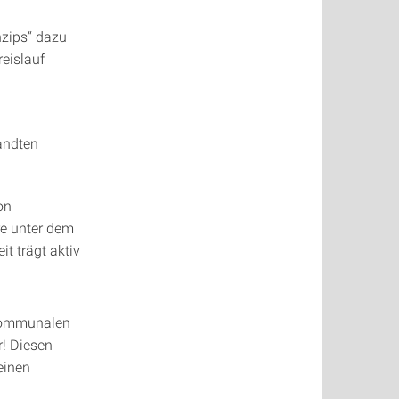
nzips“ dazu
eislauf
andten
on
re unter dem
t trägt aktiv
 kommunalen
r! Diesen
einen