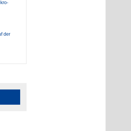
kro-
f der