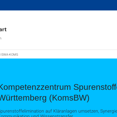
n
ISWA-KOMS
Kompetenzzentrum Spurenstoff
Württemberg (KomsBW)
Spurenstoffelimination auf Kläranlagen umsetzen, Synergi
Kommunikation und Wissenstransfer