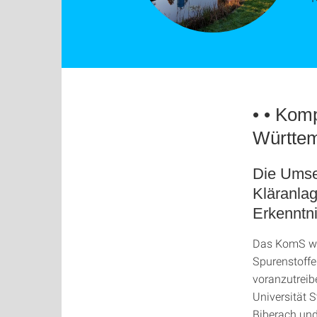
• • Kom
Württe
Die Umse
Kläranlag
Erkenntn
Das KomS wur
Spurenstoffe
voranzutreib
Universität
Biberach un