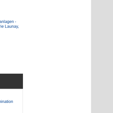
anlagen -
rie Launay,
ination