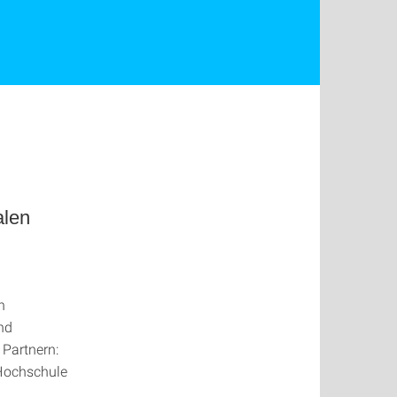
alen
n
nd
Partnern:
 Hochschule