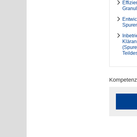
Effizi
Granul
Entwic
Spuren
Inbetr
Kläran
(Spure
Teildes
Kompetenz