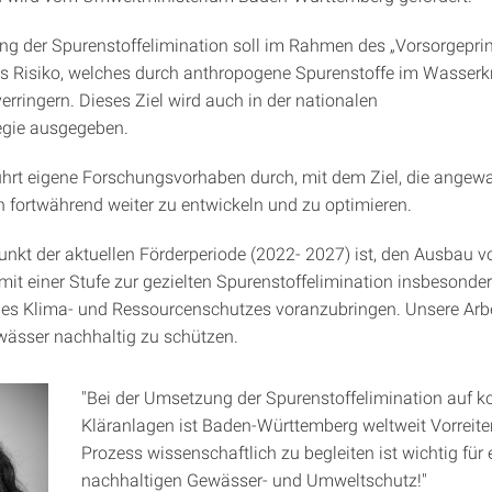
g der Spurenstoffelimination soll im Rahmen des „Vorsorgepri
as Risiko, welches durch anthropogene Spurenstoffe im Wasserkr
verringern. Dieses Ziel wird auch in der nationalen
egie ausgegeben.
rt eigene Forschungsvorhaben durch, mit dem Ziel, die angew
 fortwährend weiter zu entwickeln und zu optimieren.
nkt der aktuellen Förderperiode (2022- 2027) ist, den Ausbau v
mit einer Stufe zur gezielten Spurenstoffelimination insbesonde
des Klima- und Ressourcenschutzes voranzubringen. Unsere Arbei
wässer nachhaltig zu schützen.
"Bei der Umsetzung der Spurenstoffelimination auf
Kläranlagen ist Baden-Württemberg weltweit Vorreite
Prozess wissenschaftlich zu begleiten ist wichtig für 
nachhaltigen Gewässer- und Umweltschutz!"