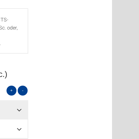
CTS-
Sc. oder,
.
c.)
+
-