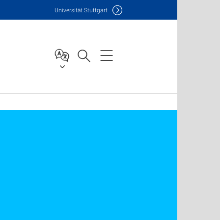
Uni
versität Stuttgart