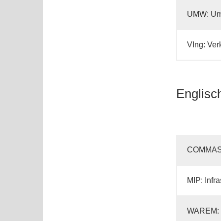
UMW: Umw
VIng: Ve
Englisc
COMMAS: 
MIP: Infr
WAREM: W