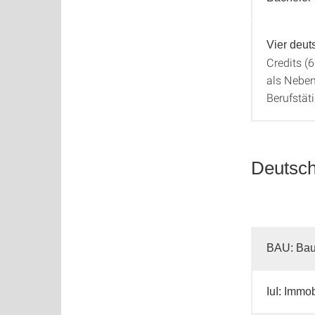
Vier deu
Bachel
Credits (
als Nebenf
Berufstät
Deutsch
BAU: Bau
IuI: Immo