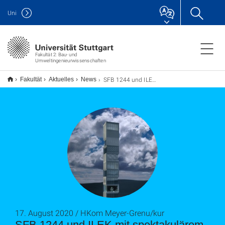
Uni
Fakultät 2: Bau- und
Umweltingenieurwissenschaften
SFB 1244 und ILEK mit spektakulärem Ultraleichtbau auf der IBA'27
Fakultät
Aktuelles
News
17. August 2020 / HKom Meyer-Grenu/kur
SFB 1244 und ILEK mit spektakulärem