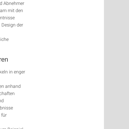
und Abnehmer
sam mit den
ntnisse
s Design der
liche
ren
eln in enger
gen anhand
schaften
nd
ebnisse
 für