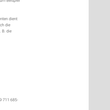
zum Beispiel
nten dient
ch die
 B. die
9 711 685-