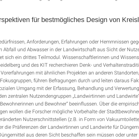
spektiven für bestmögliches Design von Kreis
edürfnissen, Anforderungen, Erfahrungen oder Hemmnissen ge
n Abfall und Abwasser in der Landwirtschaft aus Sicht der Nutz
t sich ein drittes Teilmodul. Wissenschaftlerinnen und Wissensc
Heidelberg und des KIT recherchieren Denk- und Verhaltenstradi
 Vorerfahrungen mit ähnlichen Projekten an anderen Standorten
 Fokusgruppen, führen Befragungen durch und leiten daraus Fakt
ozialen Umgang mit der Erfassung, Behandlung und Verwertun
 den zentralen Nutzendengruppen „Landwirtinnen und Landwirte
 Bewohnerinnen und Bewohner“ beeinflussen. Über die empirisc
gen wollen die Forscher mögliche Vorbehalte der Stadtbewohn
ränderten Nutzerschnittstellen (z.B. in Form von Vakuumtoilett
r die Präferenzen der Landwirtinnen und Landwirte für Düngemit
üngemittel aus deren Sicht beschaffen sein müssen oder unter