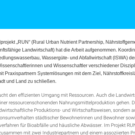
rojekt „RUN“ (Rural Urban Nutrient Partnership, Nährstoffgem
unftsfähige Landwirtschaft) hat die Arbeit aufgenommen. Koordin
 Siedlungswasserbau, Wassergüte- und Abfallwirtschaft (ISWA) de
issenschaftlerinnen und Wissenschaftler verschiedener Diszip
 Praxispartnern Systemlösungen mit dem Ziel, Nährstoffkreisl
dt und Land zu schließen.
ucht den effizienten Umgang mit Ressourcen. Auch die Landwir
ner ressourcenschonenden Nahrungsmittelproduktion gehen. Das
ndwirtschaftliche Produktions- und Wirtschaftsweisen, sondern 
onsumverhalten städtischer Bewohnerinnen und Bewohner sowi
erfahren für Bioabfälle und häusliche Abwässer. Im Projekt RUN
usammen mit zwei Industriepartnern und einem assoziierten Pr