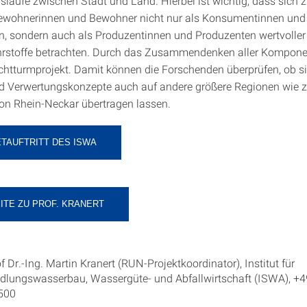
isläufe zwischen Stadt und Land. Hierbei ist wichtig, dass sich 
Bewohnerinnen und Bewohner nicht nur als Konsumentinnen und
 sondern auch als Produzentinnen und Produzenten wertvoller
rstoffe betrachten. Durch das Zusammendenken aller Kompone
htturmprojekt. Damit können die Forschenden überprüfen, ob si
nd Verwertungskonzepte auch auf andere größere Regionen wie z.
on Rhein-Neckar übertragen lassen.
TAUFTRITT DES ISWA
ITE ZU PROF. KRANERT
f Dr.-Ing. Martin Kranert (RUN-Projektkoordinator), Institut für
edlungswasserbau, Wassergüte- und Abfallwirtschaft (ISWA), +4
500