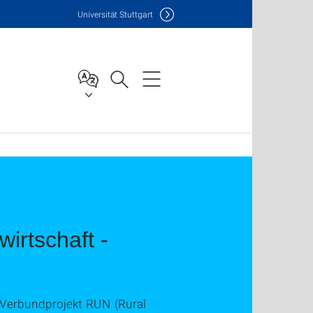
Uni
versität Stuttgart
irtschaft -
t Verbundprojekt RUN (Rural