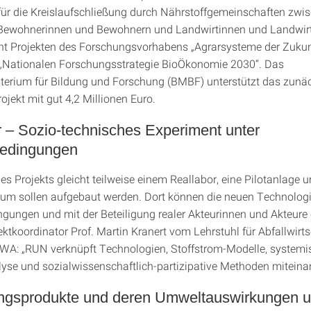
für die Kreislaufschließung durch Nährstoffgemeinschaften zwi
 Bewohnerinnen und Bewohnern und Landwirtinnen und Landwirt
ht Projekten des Forschungsvorhabens „Agrarsysteme der Zukun
„Nationalen Forschungsstrategie BioÖkonomie 2030“. Das
erium für Bildung und Forschung (BMBF) unterstützt das zunä
rojekt mit gut 4,2 Millionen Euro.
 – Sozio-technisches Experiment unter
bedingungen
s Projekts gleicht teilweise einem Reallabor, eine Pilotanlage u
um sollen aufgebaut werden. Dort können die neuen Technologi
ngungen und mit der Beteiligung realer Akteurinnen und Akteure 
ektkoordinator Prof. Martin Kranert vom Lehrstuhl für Abfallwirt
SWA: „RUN verknüpft Technologien, Stoffstrom-Modelle, systemi
yse und sozialwissenschaftlich-partizipative Methoden miteina
ngsprodukte und deren Umweltauswirkungen u