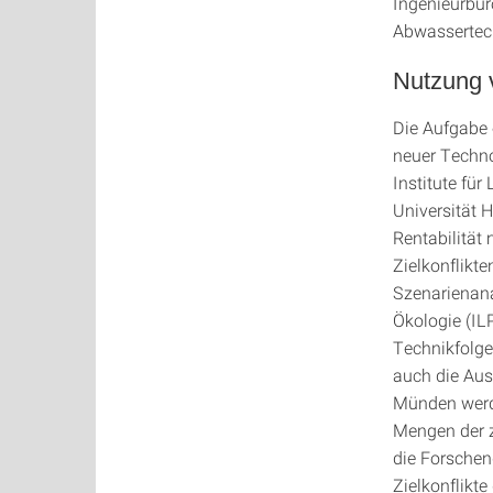
Ingenieurbür
Abwasserte
Nutzung 
Die Aufgabe 
neuer Techno
Institute für
Universität 
Rentabilität 
Zielkonflikt
Szenarienana
Ökologie (ILP
Technikfolg
auch die Aus
Münden werde
Mengen der z
die Forschen
Zielkonflikt