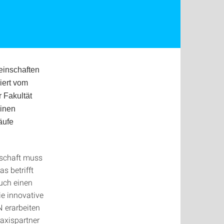
einschaften
iert vom
r Fakultät
linen
äufe
tschaft muss
 betrifft
auch einen
e innovative
 erarbeiten
axispartner