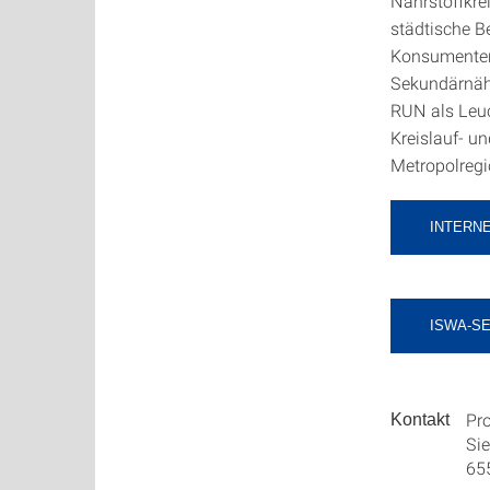
Nährstoffkre
städtische 
Konsumenten,
Sekundärnäh
RUN als Leuc
Kreislauf- u
Metropolregi
INTERNE
ISWA-SE
Pro
Kontakt
Si
65