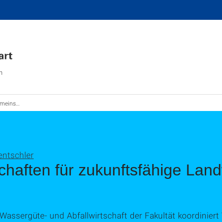
n
tschaft - Projekt am ISWA
ntschler
haften für zukunftsfähige Landw
 Wassergüte- und Abfallwirtschaft der Fakultät koordinier