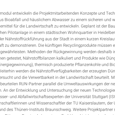
lmodul entwickeln die Projektmitarbeitenden Konzepte und Tec
us Bioabfall und häuslichem Abwasser zu einem sicheren und 
mittel für die Landwirtschaft zu entwickeln. Geplant ist der Bau
hen Pilotanlage in einem städtischen Wohnquartier in Heidelber
r Nährstoffrückführung aus der Stadt in einem kurzen Kreislauf
ft zu demonstrieren. Die künftigen Recyclingprodukte müssen e
gewährleisten. Methoden der Rückgewinnung werden deshalb i
en getestet, Nährstoffbilanzen kalkuliert und Produkte wie Düng
Energiegewinnung), thermisch produzierte Pflanzenkohle und Bi
 Weiterhin werden die Nährstoffverfügbarkeiten der erzeugten Dün
rsucht und die Verwertbarkeit in der Landwirtschaft beurteilt. Mi
beurteilen RUN-Partner parallel die Umweltauswirkungen der n
. An der Entwicklung und Untersuchung der neuen Technologien
ser- und Abfallwirtschaftsexperten der Universität Stuttgart (IS
schaftlerinnen und Wissenschaftler der TU Kaiserslautern, der U
d des Thünen-Instituts Braunschweig. Weitere Projektpartner s