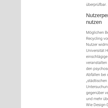
überprüfbar.
Nutzerper
nutzen
Möglichen B
Recycling vo
Nutzer widme
Universität 
einschlägige
veranstalten
den psychos
Abfällen bei
„städtischen
Untersuchun
gegenüber ve
und mehr übe
Wie Design-D