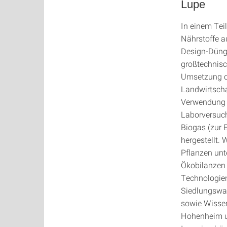
Lupe
In einem Tei
Nährstoffe a
Design-Dünge
großtechnisc
Umsetzung de
Landwirtscha
Verwendung 
Laborversuch
Biogas (zur 
hergestellt.
Pflanzen unte
Ökobilanzen 
Technologien
Siedlungswas
sowie Wissen
Hohenheim un