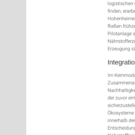
logistischen
finden, erar
Hohenheimer
fließen früh
Pilotanlage 
Nährstofferz
Erzeugung sä
Integrat
Im Kernmodul
Zusammenarb
Nachhaltigke
der zuvor erm
sicherzustel
Ökosysteme d
innerhalb de
Entscheidung