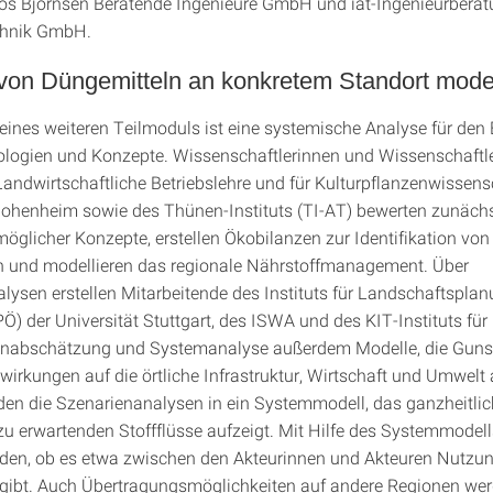
os Björnsen Beratende Ingenieure GmbH und iat-Ingenieurberat
chnik GmbH.
von Düngemitteln an konkretem Standort model
eines weiteren Teilmoduls ist eine systemische Analyse für den 
logien und Konzepte. Wissenschaftlerinnen und Wissenschaftle
 Landwirtschaftliche Betriebslehre und für Kulturpflanzenwissens
Hohenheim sowie des Thünen-Instituts (TI-AT) bewerten zunächs
möglicher Konzepte, erstellen Ökobilanzen zur Identifikation von
en und modellieren das regionale Nährstoffmanagement. Über
lysen erstellen Mitarbeitende des Instituts für Landschaftspla
Ö) der Universität Stuttgart, des ISWA und des KIT-Instituts für
enabschätzung und Systemanalyse außerdem Modelle, die Guns
wirkungen auf die örtliche Infrastruktur, Wirtschaft und Umwelt 
n die Szenarienanalysen in ein Systemmodell, das ganzheitlich
u erwartenden Stoffflüsse aufzeigt. Mit Hilfe des Systemmodell
den, ob es etwa zwischen den Akteurinnen und Akteuren Nutzun
e gibt. Auch Übertragungsmöglichkeiten auf andere Regionen we