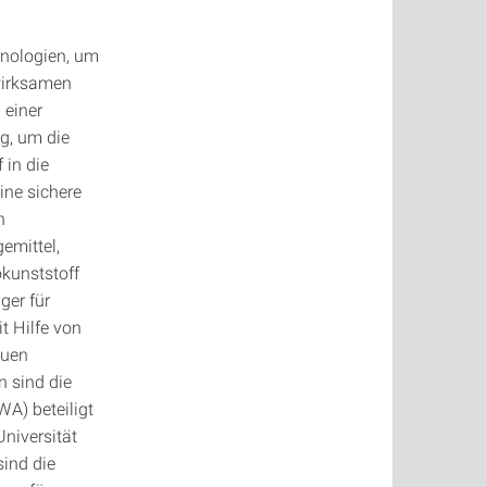
hnologien, um
wirksamen
 einer
g, um die
 in die
ine sichere
n
emittel,
okunststoff
ger für
t Hilfe von
euen
 sind die
WA) beteiligt
niversität
ind die