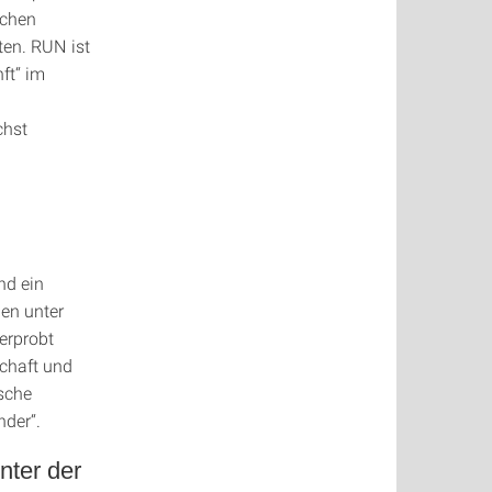
schen
en. RUN ist
ft“ im
chst
nd ein
en unter
erprobt
schaft und
sche
nder“.
nter der