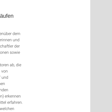
läufen
genüber dem
erinnen und
haftler der
tionen sowie
,
oren ab, die
g von
“ und
hen
enden
en) erkennen
tel erfahren.
 welchen