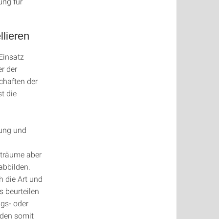
ung für
lieren
Einsatz
r der
chaften der
t die
nung und
träume aber
abbilden.
 die Art und
s beurteilen
gs- oder
rden somit