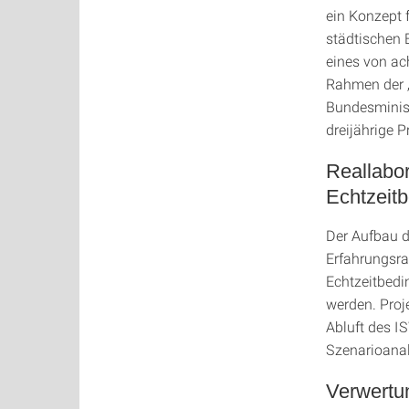
ein Konzept 
städtischen
eines von ac
Rahmen der 
Bundesminist
dreijährige P
Reallabor
Echtzeit
Der Aufbau de
Erfahrungsra
Echtzeitbedi
werden. Proj
Abluft des I
Szenarioanal
Verwertu