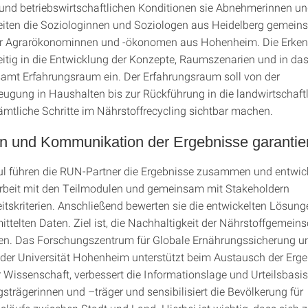
 und betriebswirtschaftlichen Konditionen sie Abnehmerinnen 
beiten die Soziologinnen und Soziologen aus Heidelberg gemein
 Agrarökonominnen und -ökonomen aus Hohenheim. Die Erken
zeitig in die Entwicklung der Konzepte, Raumszenarien und in da
samt Erfahrungsraum ein. Der Erfahrungsraum soll von der
eugung in Haushalten bis zur Rückführung in die landwirtschaft
mtliche Schritte im Nährstoffrecycling sichtbar machen.
ion und Kommunikation der Ergebnisse garantie
 führen die RUN-Partner die Ergebnisse zusammen und entwick
eit mit den Teilmodulen und gemeinsam mit Stakeholdern
itskriterien. Anschließend bewerten sie die entwickelten Lösun
ittelten Daten. Ziel ist, die Nachhaltigkeit der Nährstoffgemein
len. Das Forschungszentrum für Globale Ernährungssicherung u
er Universität Hohenheim unterstützt beim Austausch der Erg
r Wissenschaft, verbessert die Informationslage und Urteilsbasis
strägerinnen und –träger und sensibilisiert die Bevölkerung für