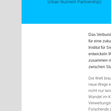
Urban Nutrient Partnership)
Das Verbundp
für eine zuk
Institut für
entwickeln W
zusammen mit
zwischen Sta
Die Welt bra
neue Wege ei
nicht nur la
Wandel im K
Verwertungsv
Forschende z