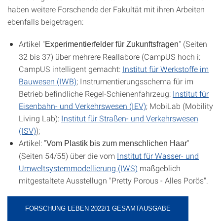
haben weitere Forschende der Fakultät mit ihren Arbeiten
ebenfalls beigetragen:
Artikel "
" (Seiten
Experimentierfelder für Zukunftsfragen
32 bis 37) über mehrere Reallabore (CampUS hoch i:
CampUS intelligent gemacht:
Institut für Werkstoffe im
Bauwesen (IWB)
; Instrumentierungsschema für im
Betrieb befindliche Regel-Schienenfahrzeug:
Institut für
Eisenbahn- und Verkehrswesen (IEV)
; MobiLab (
Mobility
Living Lab
):
Institut für Straßen- und Verkehrswesen
(ISV)
);
Artikel: "
"
Vom Plastik bis zum menschlichen Haar
(Seiten 54/55) über die vom
Institut für Wasser- und
Umweltsystemmodellierung (IWS)
maßgeblich
mitgestaltete Ausstellugn "
Pretty Porous
- Alles Porös".
FORSCHUNG LEBEN 2022/1 GESAMTAUSGABE